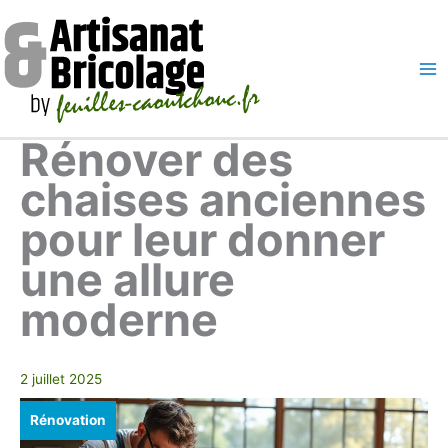
Aller
au
contenu
Ma
Me
Rénover des
chaises anciennes
pour leur donner
une allure
moderne
2 juillet 2025
Rénovation