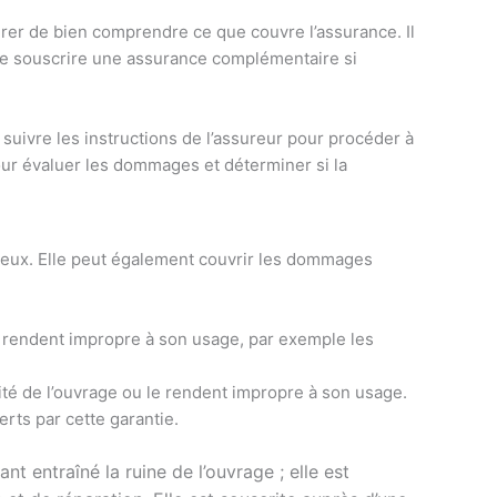
surer de bien comprendre ce que couvre l’assurance. Il
 de souscrire une assurance complémentaire si
 suivre les instructions de l’assureur pour procéder à
our évaluer les dommages et déterminer si la
e
ux
.
El
le
pe
ut
é
gal
ement
cou
v
rir
les
d
omm
ages
rend
ent
imp
rop
re
à
son
usage
,
par
ex
em
ple
les
ité
de
l
’
ou
v
rage
o
u
le
rend
ent
imp
rop
re
à
son
usage
.
erts
par
c
ette
g
arant
ie
.
 entraîné la ruine de l’ouvrage ; elle est