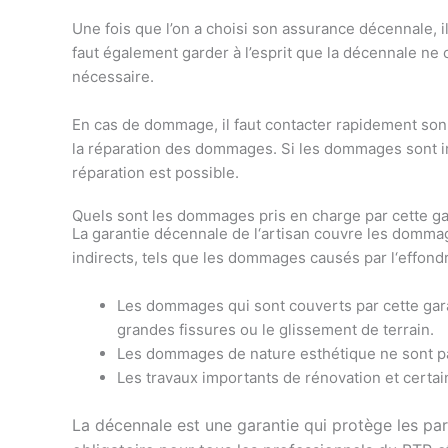
Une fois que l’on a choisi son assurance décennale, i
faut également garder à l’esprit que la décennale n
nécessaire.
En cas de dommage, il faut contacter rapidement son a
la réparation des dommages. Si les dommages sont im
réparation est possible.
Qu
els
s
ont
les
d
omm
ages
pr
is
en
charge
par
c
ette
g
La
g
arant
ie
dé
c
enn
ale
de
l
‘
artisan
cou
vre
les
d
omm
a
indirect
s
,
t
els
que
les
d
omm
ages
caus
és
par
l
‘
eff
ond
Les
d
omm
ages
qui
s
ont
cou
verts
par
c
ette
g
ar
grand
es
f
iss
ures
o
u
le
gl
isse
ment
de
terrain
.
Les
d
omm
ages
de
nature
est
h
ét
ique
ne
s
ont
p
Les
tra
v
aux
import
ants
de
r
én
ovation
et
cert
ai
La décennale est une garantie qui protège les par