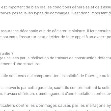
l est important de bien lire les conditions générales et de s’as
e couvre pas tous les types de dommages, il est donc important
ssurance décennale afin de déclarer le sinistre. Il faut ensuite
portants, l’assureur peut décider de faire appel à un expert p
arant
ie
?
ges
caus
és
par
la
ré
al
isation
de
tra
v
aux
de
construction
dé
fect
u
re
ment
d
‘
une
structure
.
ant
ie
s
ont
ce
ux
qui
comprom
ett
ent
la
solid
ité
de
l
’
ou
v
rage
o
u
le
as
cou
verts
par
c
ette
g
arant
ie
,
sa
uf
s
’
ils
comprom
ett
ent
la
solid
ns
tra
v
aux
ult
é
rie
urs
d
’
am
én
agement
d
’
une
habit
ation
s
ont
cou
v
ticuliers contre les dommages causés par les malfaçons ayant