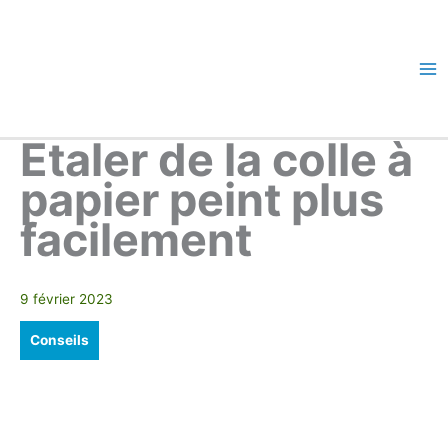
Aller
au
contenu
Ma
Me
Etaler de la colle à
papier peint plus
facilement
9 février 2023
Conseils