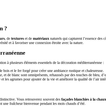
n ?
urs
, de
textures
et de
matériaux
naturels qui capturent l’essence des cô
rénité et à favoriser une connexion étroite avec la nature.
erranéenne
ention à plusieurs éléments essentiels de la décoration méditerranéenne :
 le bois et le fer forgé pour créer une ambiance rustique et chaleureuse.
e, et de blanc sont omniprésents, rehaussés par des touches de bleu, d’ol
et les agrumes pour ajouter de la vie et améliorer la qualité de l’air inté
 distinctive. Vous retrouverez souvent des
façades blanchies à la chau
t une fraîcheur bienvenue pendant les mois chauds d’été.