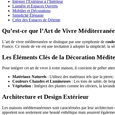
Intégrer l’Extérieur à l’Intérieur
Lumière et Espaces Ouverts
Mobilier et Décorations
Simplicité Élégante
Créer des Espaces de Détente
Qu’est-ce que l’Art de Vivre Méditerranée
L’art de vivre méditerranéen se distingue par une symphonie de
coule
France. Ce mode de vie est une invitation à adopter la simplicité, la sé
Les Éléments Clés de la Décoration Médit
Pour intégrer cet art de vivre à votre maison, il convient de prêter att
Matériaux Naturels
: Utilisez des matériaux tels que la pierre,
Couleurs Chaudes et Lumineuses
: Les tons de sable, de beig
Végétation
: Intégrez des plantes comme les oliviers, la lavande 
Architecture et Design Extérieur
Les maisons méditerranéennes sont caractérisées par leur architecture
apportent non seulement une beauté esthétique mais assurent égalemen