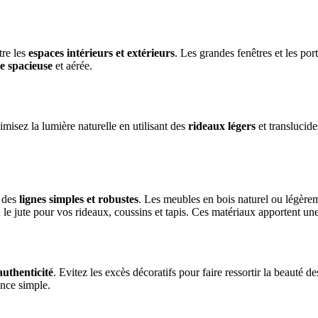
tre les
espaces intérieurs et extérieurs
. Les grandes fenêtres et les por
e spacieuse
et aérée.
misez la lumière naturelle en utilisant des
rideaux légers
et translucide
r des
lignes simples et robustes
. Les meubles en bois naturel ou légèreme
le jute pour vos rideaux, coussins et tapis. Ces matériaux apportent une
authenticité
. Evitez les excès décoratifs pour faire ressortir la beauté d
ance simple.