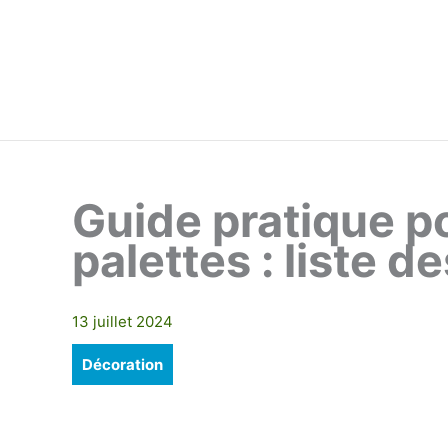
Aller
au
contenu
Guide pratique p
palettes : liste d
13 juillet 2024
Décoration